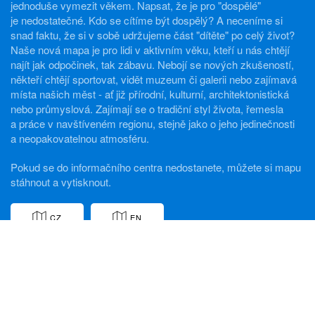
jednoduše vymezit věkem. Napsat, že je pro "dospělé"
je nedostatečné. Kdo se cítíme být dospělý? A neceníme si
snad faktu, že si v sobě udržujeme část "dítěte" po celý život?
Naše nová mapa je pro lidi v aktivním věku, kteří u nás chtějí
najít jak odpočinek, tak zábavu. Nebojí se nových zkušeností,
někteří chtějí sportovat, vidět muzeum či galerii nebo zajímavá
místa našich měst - ať již přírodní, kulturní, architektonistická
nebo průmyslová. Zajímají se o tradiční styl života, řemesla
a práce v navštíveném regionu, stejně jako o jeho jedinečnosti
a neopakovatelnou atmosféru.
Pokud se do informačního centra nedostanete, můžete si mapu
stáhnout a vytisknout.
CZ
EN
Mapa pro rodiny s dětmi
V únoru 2016 jsme vydali první vydání mapy Direction
pro rodiny s dětmi. Jde v pořadí již o druhou mapu série
Direction – netradičního průvodce městy Liberec a Jablonec